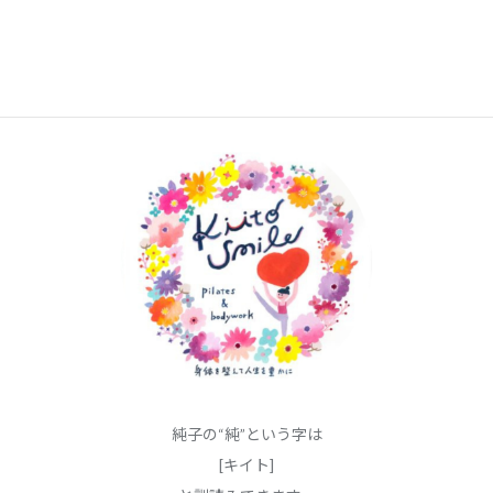
”kiito smile”の由来
純子の“純”という字は
[キイト]