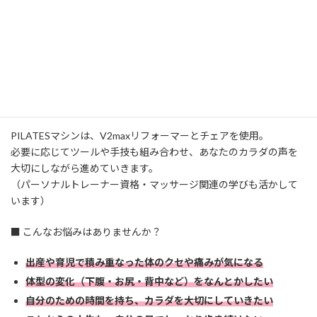
子育て真っ最中の方も、子育てをひと段落された方も。
今のあなたがもっと元気に、自分らしく生きるためのサポートを
しています(^^)
Kiito Smileでは、ピラティスをベースに、これまで学んできたボデ
ィワークやケア技術をMIXしたオリジナルメソッドで、ひとりひと
りに寄り添った指導を行っています。
PILATESマシンは、V2maxリフォーマーとチェアを使用。
必要に応じてツールや手技も組み合わせ、あなたのカラダの声を
大切にしながら進めていきます。
（パーソナルトレーナー資格・マッサージ関連の学びも活かして
います）
■ こんなお悩みはありませんか？
出産や育児で積み重なった体のクセや痛みが気になる
体型の変化（下腹・お尻・背中など）をなんとかしたい
自分のための時間を持ち、カラダを大切にしていきたい