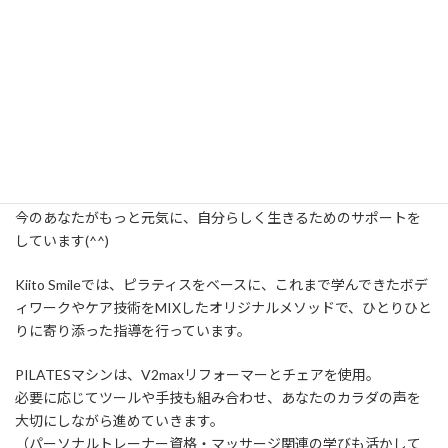
～Kiito Smile～個人レッスン＆グループレ
ッスン
個人レッスンは自宅サロンにて！グループレッスンは枚方
近辺で開催しております。
子育て真っ最中の方も、子育てをひと段落された方も。
今のあなたがもっと元気に、自分らしく生きるためのサポートを
しています(^^)
Kiito Smileでは、ピラティスをベースに、これまで学んできたボデ
ィワークやケア技術をMIXしたオリジナルメソッドで、ひとりひと
りに寄り添った指導を行っています。
PILATESマシンは、V2maxリフォーマーとチェアを使用。
必要に応じてツールや手技も組み合わせ、あなたのカラダの声を
大切にしながら進めていきます。
（パーソナルトレーナー資格・マッサージ関連の学びも活かして