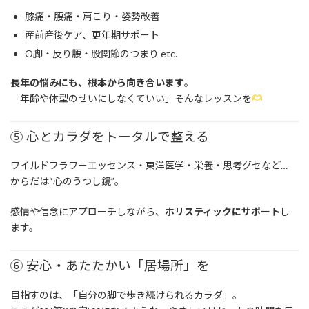
膝痛・腰痛・肩こり・姿勢改善
産前産後ケア、更年期サポート
O脚・反り腰・股関節のつまり etc.
長年の悩みにも、根本から向き合います
。
「年齢や体型のせいにしなくていい」そんなレッスンを
⑤ 心とカラダをトータルで整える
ワイルドフラワーエッセンス・東洋医学・栄養・思考グセなど…
からだは“心のうつし鏡”。
感情や信念にアプローチしながら、
ホリスティックにサポート
し
ます。
⑥ 安心・あたたかい「居場所」を
目指すのは、「自分の脚で歩き続けられるカラダ」。