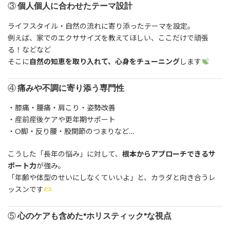
③
個人個人に合わせたテーマ設計
ライフスタイル・自然の流れに寄り添ったテーマを設定。
例えば、家でのエクササイズを教えてほしい、ここだけで頑張
る！などなど
そこに
自然の知恵を取り入れて、心身をチューニング
します
④
痛みや不調に寄り添う専門性
・膝痛・腰痛・肩こり・姿勢改善
・産前産後ケアや更年期サポート
・O脚・反り腰・股関節のつまりなど…
こうした「長年の悩み」に対して、
根本からアプローチできるサ
ポート力
が強み。
「年齢や体型のせいにしなくていいよ」と、カラダと向き合うレ
ッスンです
⑤
心のケアも含めた“ホリスティック”な視点