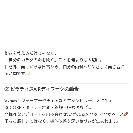
ビビビッときたらお問い合わせ・メッセージください
Kiito Smileが大切にしている事
①
“感じること”を大切にしたレッスン
動きを教えるだけじゃなく、
「自分のカラダの声を聞く」ことを何よりも大切に。
目を外に向けがちな日常から、自分の内側へとやさしく向き合え
る時間です
②
ピラティス×ボディワークの融合
V2maxリフォーマーやチェアなどマシンピラティスに加え、
IS-CORE・タッチ・経絡・筋膜・呼吸法など…
**様々なアプローチを組み合わせた“整えるメソッド”**がベース
単なる筋トレではなく、機能改善＆深い気づきが生まれます。