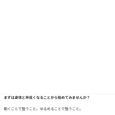
まずは身体と仲良くなることから
運動が苦手でも大丈夫
身体が硬くても大丈夫
痛みや不調があっても、今の身体に合わせてできることはたくさん
あります。
大切なのは、今の身体の声を聞くこと。
まずは身体と仲良くなることから始めてみませんか？
動くことで整うこと。ゆるめることで整うこと。